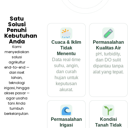
Satu
Solusi
Penuhi
Kebutuhan
Anda
Cuaca & Iklim
Permasalahan
Kami
Tidak
Kualitas Air
menyediakan
Menentu
pH, turbidity,
solusi
Data real-time
dan DO sulit
agrikultur
suhu, angin,
dipantau tanpa
end-to-end —
dan curah
alat yang tepat.
dari riset
hujan untuk
lahan,
teknologi
keputusan
irigasi, hingga
akurat.
akses pasar —
agar usaha
tani Anda
tumbuh
berkelanjutan.
Permasalahan
Kondisi
Irigasi
Tanah Tidak