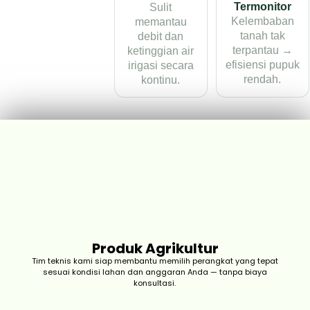
Termonitor
Sulit
Kelembaban
memantau
tanah tak
debit dan
terpantau →
ketinggian air
efisiensi pupuk
irigasi secara
rendah.
kontinu.
Wea
Produk Agrikultur
Tim teknis kami siap membantu memilih perangkat yang tepat
Stat
sesuai kondisi lahan dan anggaran Anda — tanpa biaya
konsultasi.
Stasiun 
untuk mon