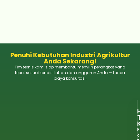
pertanian
Li
Penuhi Kebutuhan Industri Agrikultur
Anda Sekarang!
Tim teknis kami siap membantu memilih perangkat yang
tepat sesuai kondisi lahan dan anggaran Anda — tanpa
biaya konsultasi.
R
c