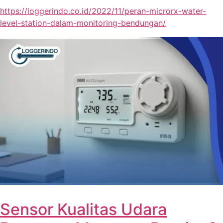
https://loggerindo.co.id/2022/11/peran-microrx-water-
level-station-dalam-monitoring-bendungan/
Sensor Kualitas Udara