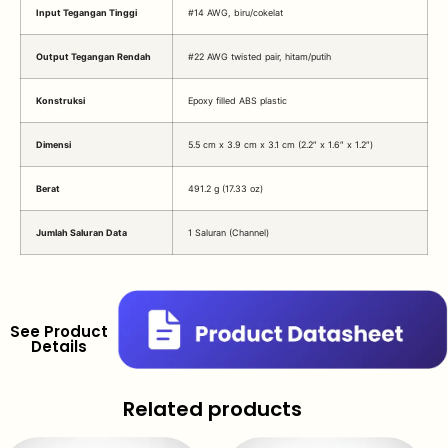
Input Tegangan Tinggi
#14 AWG, biru/cokelat
Output Tegangan Rendah
#22 AWG twisted pair, hitam/putih
Konstruksi
Epoxy filled ABS plastic
Dimensi
5.5 cm x 3.9 cm x 3.1 cm (2.2″ x 1.6″ x 1.2″)
Berat
491.2 g (17.33 oz)
Jumlah Saluran Data
1 Saluran (Channel)
See Product
Details
Related products