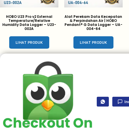
HOBO U23 Pro v2 External
Alat Perekam Data Kecepatan
Temperature/Relative
& Perpindahan Air | HOBO
Humidity Data Logger – U23-
Pendant® G Data Logger – UA-
002A
004-64
LIHAT PRODUK
LIHAT PRODUK
In