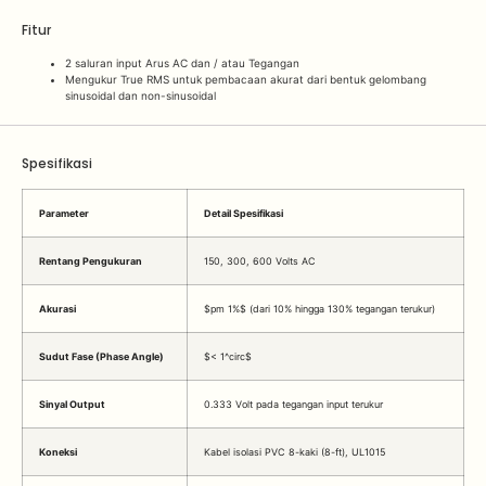
Fitur
2 saluran input Arus AC dan / atau Tegangan
Mengukur True RMS untuk pembacaan akurat dari bentuk gelombang
sinusoidal dan non-sinusoidal
Spesifikasi
Parameter
Detail Spesifikasi
Rentang Pengukuran
150, 300, 600 Volts AC
Akurasi
$pm 1%$
(dari 10% hingga 130% tegangan terukur)
Sudut Fase (Phase Angle)
$< 1^circ$
Sinyal Output
0.333 Volt pada tegangan input terukur
Koneksi
Kabel isolasi PVC 8-kaki (8-ft), UL1015