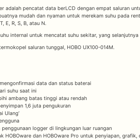
 adalah pencatat data berLCD dengan empat saluran unt
buatnya mudah dan nyaman untuk merekam suhu pada renta
, E, R, S, B, atau N.
uhu internal untuk mencatat suhu sekitar, yang selanjutny
termokopel saluran tunggal, HOBO UX100-014M.
mengonfirmasi data dan status baterai
ri suhu saat ini
bihi ambang batas tinggi atau rendah
nyimpan 1,6 juta pengukuran
ai Ulang’
pengguna
penggunaan logger di lingkungan luar ruangan
k HOBOware dan HOBOware Pro untuk penyiapan, grafik, da