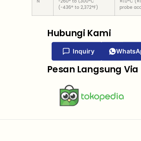
N
-260° to 1,300°C
±1.0°C (±
(-436° to 2,372°F)
probe ac
Hubungi Kami
Inquiry
WhatsA
Pesan Langsung Via 