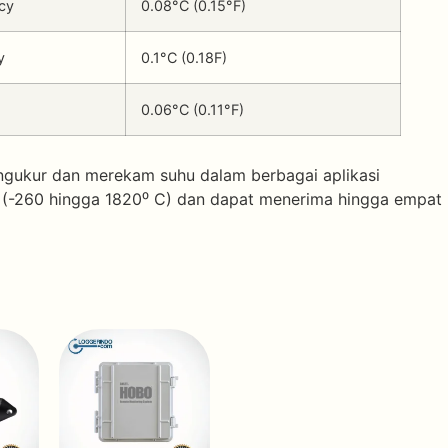
cy
0.08°C (0.15°F)
y
0.1°C (0.18F)
0.06°C (0.11°F)
gukur dan merekam suhu dalam berbagai aplikasi
(-260 hingga 1820⁰ C) dan dapat menerima hingga empat