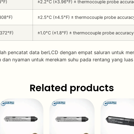
8°F)
±2.2°C (±3.96°F) ± thermocouple probe accura
308°F)
±2.5°C (±4.5°F) ± thermocouple probe accurac
,372°F)
±1.0°C (±1.8°F) ± thermocouple probe accuracy
h pencatat data berLCD dengan empat saluran untuk men
dan nyaman untuk merekam suhu pada rentang yang luas 
Related products