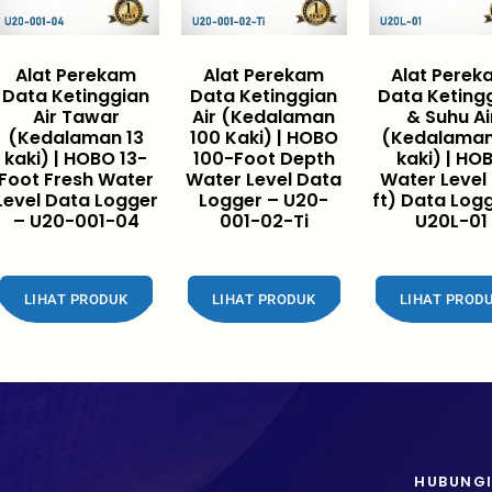
Alat Perekam
Alat Perekam
Alat Pere
Data Ketinggian
Data Ketinggian
Data Keting
Air Tawar
Air (Kedalaman
& Suhu Ai
(Kedalaman 13
100 Kaki) | HOBO
(Kedalaman
kaki) | HOBO 13-
100-Foot Depth
kaki) | HO
Foot Fresh Water
Water Level Data
Water Level
Level Data Logger
Logger – U20-
ft) Data Log
– U20-001-04
001-02-Ti
U20L-01
LIHAT PRODUK
LIHAT PRODUK
LIHAT PROD
HUBUNGI