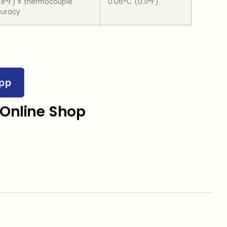
1.8°F) ± thermocouple
0.06°C (0.11°F)
curacy
pp
Online Shop