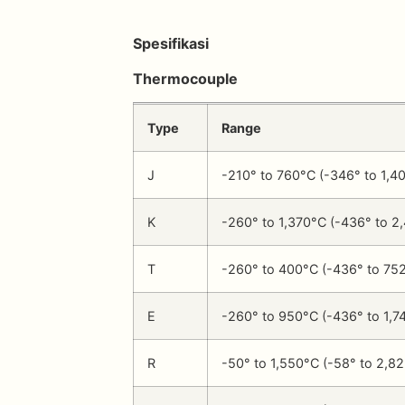
Spesifikasi
Thermocouple
Type
Range
J
-210° to 760°C (-346° to 1,4
K
-260° to 1,370°C (-436° to 2
T
-260° to 400°C (-436° to 75
E
-260° to 950°C (-436° to 1,7
R
-50° to 1,550°C (-58° to 2,82