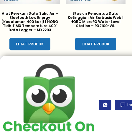
Alat Perekam Data Suhu Air –
Stasiun Pemantau Data
Bluetooth Low Energy
Ketinggian Air Berbasis Web |
(Kedalaman 400 kaki) | HOBO
HOBO MicroRX Water Level
TidbiT MX Temperature 400′
Station – RX2100-WL
Data Logger – MX2203
LIHAT PRODUK
LIHAT PRODUK
In