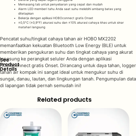
Memasang tab untuk penyebaran yang cepat dan mudah
Alarm LED memberi tahu Anda saat suhu melebihi ambang batas yang
ditetapkan
Bekerja dengan aplikasi HOBOconnect gratis Onset
±0,5°C (±0,9°F) akurasi suhu dan ±10% akurasi cahaya khas untuk sinar
matahari langsung
Pencatat suhu/tingkat cahaya tahan air HOBO MX2202
memanfaatkan kekuatan Bluetooth Low Energy (BLE) untuk
memberikan pengukuran suhu dan tingkat cahaya yang akurat
langsung ke perangkat seluler Anda dengan aplikasi
See
Product
HOBOconnect gratis Onset. Dirancang untuk daya tahan, logger
Details
tahan air kompak ini sangat ideal untuk mengukur suhu di
sungai, danau, lautan, dan lingkungan tanah. Pengumpulan data
di lapangan tidak pernah semudah ini!
Related products