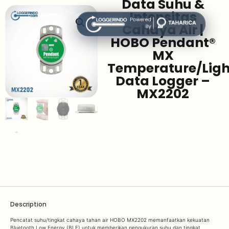
Data Suhu &
Intensitas
Cahaya Air |
HOBO Pendant®
MX
Temperature/Ligh
Data Logger –
MX2202
Description
Pencatat suhu/tingkat cahaya tahan air HOBO MX2202 memanfaatkan kekuatan
Bluetooth Low Energy (BLE) untuk memberikan pengukuran suhu dan tingkat