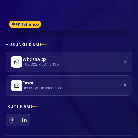
PT Taharica
HUBUNGI KAMI
WhatsApp
+62 822-4637-3495
Email
almas@taharica.com
IKUTI KAMI