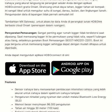
cahaya yang akurat langsung ke perangkat seluler Anda dengan aplikasi
HOBOconnect gratis Onset. Dirancang untuk daya tahan, logger tahan air kompak
ini sangat ideal untuk mengukur suhu di sungai, danau, lautan, dan lingkungan tanah.
Pengumpulan data di lapangan tidak pernah semudah ini!
Tambahkan MX Gateway. untuk akses ke data Anda di perangkat lunak HOBOlink
berbasis cloud Onset (penerapan dalam ruangan).
Persyaratan Pemasangan:
Sangat penting agar rumah logger tidak terdistorsi saat
dipasang. Saat memasang logger ini ke permukaan yang tidak rata, seperti tulangan
atau tiang, sebaiknya gunakan Boot Pemasangan (BOOT-MX2201-2201). Boot ini
juga berguna untuk memasang logger sehingga dapat dengan mudah dihapus untuk
diperbaiki.
Anda dapat mengunduh aplikasi HOBOconnect di sini:
Features
Sensor cahaya baru menawarkan pembacaan intensitas cahaya yang lebih
akurat untuk cahaya dalam spektrum cahaya tampak
Pengaturan nirkabel yang nyaman dan unduh melalui Bluetooth Low Energy
(BLE)
Memori besar menyimpan 96.000 pengukuran
Tahan air hingga 30 meter (100 kaki)
Baterai yang dapat diganti pengguna