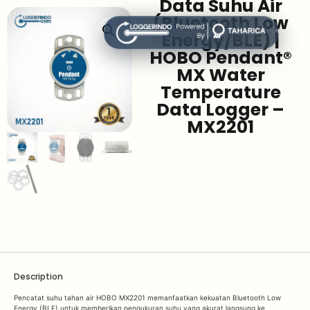
Data Suhu Air
(Bluetooth Low
Energy/BLE) |
HOBO Pendant®
MX Water
Temperature
Data Logger –
MX2201
Description
Pencatat suhu tahan air HOBO MX2201 memanfaatkan kekuatan Bluetooth Low
Energy (BLE) untuk memberikan pengukuran suhu yang akurat langsung ke