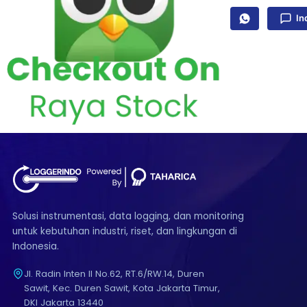
In
Solusi instrumentasi, data logging, dan monitoring
untuk kebutuhan industri, riset, dan lingkungan di
Indonesia.
Jl. Radin Inten II No.62, RT.6/RW.14, Duren
Sawit, Kec. Duren Sawit, Kota Jakarta Timur,
DKI Jakarta 13440