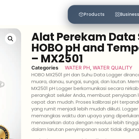
Products
Business
Alat Perekam Data 
HOBO pH and Tempe
– MX2501
Categories
WATER PH
,
WATER QUALITY
HOBO MX2501 pH dan Suhu Data Logger diranc
muara, danau, sungai, sungai, dan lautan. Mem
MX2501 pH Logger berkomunikasi secara nirkab
perangkat seluler Anda, membuat penyiapan l
cepat dan mudah. Proses kalibrasi pH terpa
yang rumit menjadi lebih mudah diikuti. Logger
memangkas waktu dan upaya yang diperlukan
menawarkan data dengan resolusi lebih tinggi
dalam larutan penyimpanan saat tidak diguna