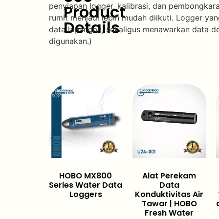
penyiapan logger, kalibrasi, dan pembongka
Product
rumit menjadi lebih mudah diikuti. Logger y
Details
data lapangan, sekaligus menawarkan data den
digunakan.)
HOBO MX800
Alat Perekam
Series Water Data
Data
Loggers
Konduktivitas Air
Tawar | HOBO
Fresh Water