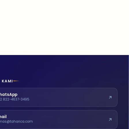
 KAMI
hatsApp
2 822-4637-3495
ail
mas@taharica.com