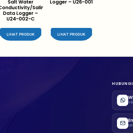
Salt Water
Logger – U26-001
Conductivity/Salinity
Data Logger –
U24-002-C
LIHAT PRODUK
LIHAT PRODUK
HUBUNGI
W
+6
Em
al